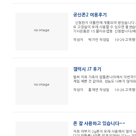
공신폰2 이용후기
신청한지 이틀만에 개통되어 받았습니다 오
요 고장없이 오래 사용할 수 있으면 좋겟
no image
기사은품은 15.물티슈캡형 신청합니다(배
작성자
박가언
작성일
10-29
고객평
갤럭시 J7 후기
벌써 저희 가족이 알뜰폰나라에서 이번까지 
제일 예쁜 것 같아요. 성능도 나쁘지 않아
no image
작성자
홍제연
작성일
10-26
고객평
폰 잘 사용하고 있습니다~~
저희 아부지 2g폰이 오래 사용해서 많이
다가 알뜰폰나라를 알게 되었습니다~~ 가입