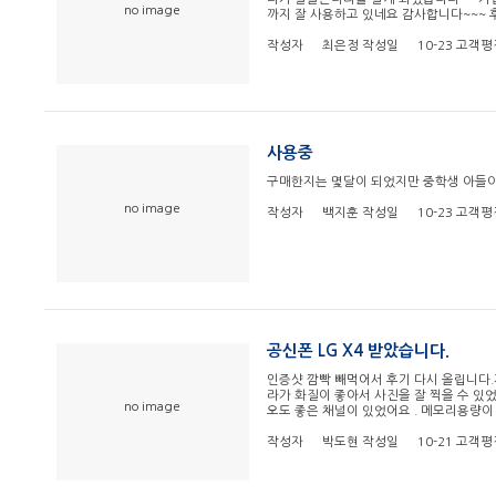
no image
까지 잘 사용하고 있네요 감사합니다~~~
작성자
최은정
작성일
10-23
고객평
사용중
구매한지는 몇달이 되었지만 중학생 아들
no image
작성자
백지훈
작성일
10-23
고객평
공신폰 LG X4 받았습니다.
인증샷 깜빡 빼먹어서 후기 다시 올립니다
라가 화질이 좋아서 사진을 잘 찍을 수 있
no image
오도 좋은 채널이 있었어요 . 메모리용량이
작성자
박도현
작성일
10-21
고객평