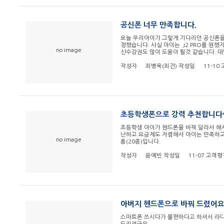
공신폰 너무 만족합니다.
오늘 우리아이가 그렇게 기다리던 공신폰을 
정했습니다. 사실 아이는 J2 PRO를 원
no image
신수강권도 많이 도움이 될것 같습니다. 
작성자
최병욱(최건)
작성일
11-10
초등학생폰으로 강력 추천합니다^
초등학생 아이가 핸드폰을 바꿔 달라서 해
난하고 요금제도 저렴해서 아이는 만족하고 
no image
품(20종)입니다.
작성자
윤예빈
작성일
11-07
고객평
아버지 헨드폰으로 바꿔 드렸어
스마트폰 쓰시다가 불편하다고 하셔서 라디