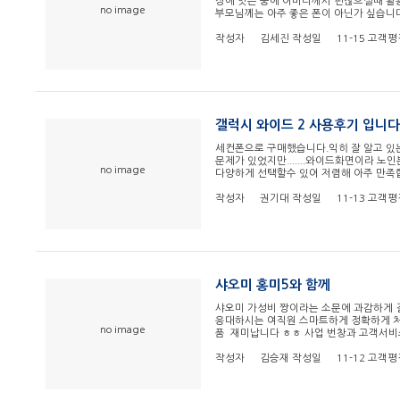
장에 잇는 중에 어머니께서 편찮으실때 활용
no image
부모님께는 아주 좋은 폰이 아닌가 싶습
작성자
김세진
작성일
11-15
고객평
갤럭시 와이드 2 사용후기 입니다
세컨폰으로 구매했습니다.익히 잘 알고 있
문제가 있었지만.......와이드화면이라 
no image
다양하게 선택할수 있어 저렴해 아주 만족
작성자
권기대
작성일
11-13
고객평
샤오미 홍미5와 함께
샤오미 가성비 짱이라는 소문에 과감하게 
응대하시는 여직원 스마트하게 정확하게 처
no image
품 재미납니다 ㅎㅎ 사업 번창과 고객서비
작성자
김승재
작성일
11-12
고객평