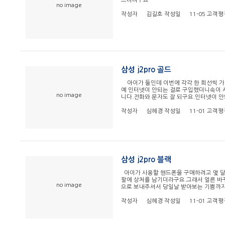
드리려구요
no image
작성자
김길호
작성일
11-05
고객평
삼성 j2pro 골드
아이가 둘인데 이번에 각각 한 회선씩 가입
예 인터넷이 안되는 걸로 구입했더니속이 
no image
니다.전화와 문자도 잘 되구요.인터넷이 
작성자
심혜경
작성일
11-01
고객평
삼성 j2pro 블랙
아이가 사용할 핸드폰을 구매하려고 몇 
팔에 상처를 남기더라구요.그래서 얼른 바
no image
으로 보내주셔서 당일날 받아보는 기쁨까지~
작성자
심혜경
작성일
11-01
고객평