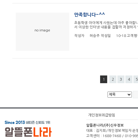
만족합니다~^^
초등학생 아이에게 사줬는데 아주 좋아합
서 이상한 인터넷 내용을 접할까 걱정하지
no image
작성자
허승주
작성일
10-18
고객평
1
2
3
4
5
개인정보취급방침
알뜰폰나라/(주)신우정보
대표 : 김지희/개인정보책임자:손영주(1
고객센터 : 1688-7468 / 010-99