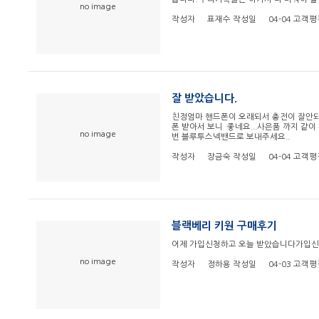
no image
작성자
표재수
작성일
04-04
고객평
잘 받았습니다.
친정엄마 핸드폰이 오래되서 충전이 잘안되
폰 받아서 보니 좋네요...사은품 까지 같
no image
번 블루투스넥밴드로 보내주세요..
작성자
장금숙
작성일
04-04
고객평
블랙베리 키원 구매후기
어제 가입신청하고 오늘 받았습니다가입신
no image
작성자
정하용
작성일
04-03
고객평