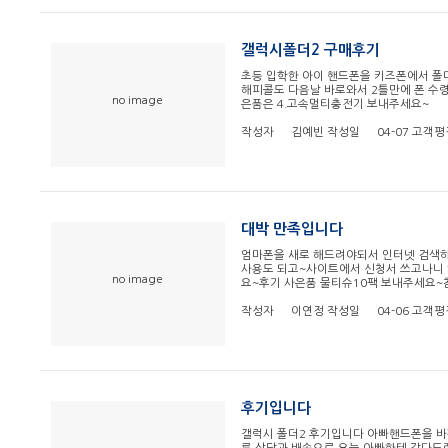
갤럭시폴더2 구매후기
초등 입학한 아이 핸드폰을 키즈폰에서 폴
해피콜도 다음날 바로와서 2틀만에 폰 수
no image
은품은 4.고속멀티충전기 보내주세요~
작성자
김예빈
작성일
04-07
고객평
대박 만족입니다
엄마폰을 새로 해드려야되서 인터넷 검색
사용도 되고~사이트에서 신청서 쓰고나니
no image
요~후기 사은품 물티슈10팩 보내주세요~
작성자
이연정
작성일
04-06
고객평
후기입니다
갤럭시 폴더2 후기입니다 아빠핸드폰을 