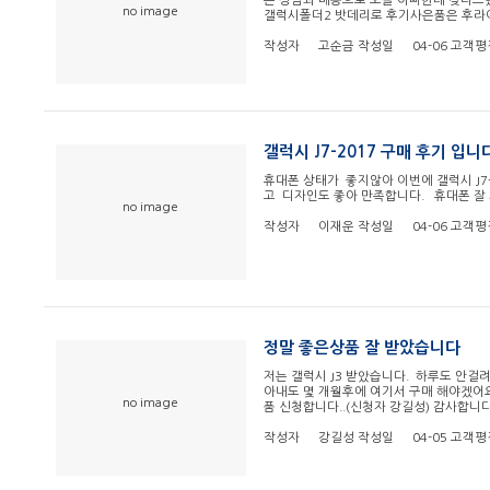
른 상담과 배송으로 오늘 아빠한테 갖다
no image
갤럭시폴더2 밧데리로 후기사은품은 후
작성자
고순금
작성일
04-06
고객평
갤럭시 J7-2017 구매 후기 입니
휴대폰 상태가 좋지않아 이번에 갤럭시 J7
고 디자인도 좋아 만족합니다. 휴대폰 잘
no image
작성자
이재운
작성일
04-06
고객평
정말 좋은상품 잘 받았습니다
저는 갤럭시 J3 받았습니다. 하루도 안걸
아내도 몇 개월후에 여기서 구매 해야겠어요
no image
품 신청합니다..(신청자 강길성) 감사합니
작성자
강길성
작성일
04-05
고객평