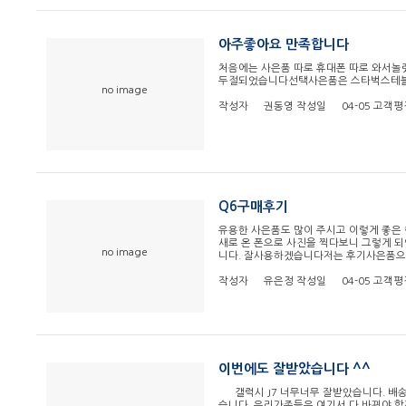
아주좋아요 만족합니다
처음에는 사은품 따로 휴대폰 따로 와서
두절되었습니다선택사은품은 스타벅스테블러
no image
작성자
권동영
작성일
04-05
고객평
Q6구매후기
유용한 사은품도 많이 주시고 이렇게 좋은 
새로 온 폰으로 사진을 찍다보니 그렇게 되
no image
니다. 잘사용하겠습니다저는 후기사은품으
작성자
유은정
작성일
04-05
고객평
이번에도 잘받았습니다 ^^
갤럭시 J7 너무너무 잘받았습니다. 배송
습니다. 우리가족들은 여기서 다 바꿔야 