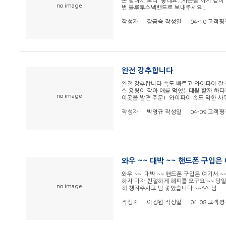
폰 받아서 보니 좋네요...사은품 까지 같
no image
번 블루투스넥밴드로 보내주세요..
작성자
장금숙
작성일
04-10
고객평
완전 강추합니다
완전 강추합니다 속도 빠르고 와이파이 잘 
스 용량이 작아 애를 먹었는데뭘 할까 하
no image
이곳을 발견 주문! 와이파이 속도 약한 사
작성자
박영규
작성일
04-09
고객평
와우 ~~ 대박 ~~ 핸드폰 구입
와우 ~~ 대박 ~~ 핸드폰 구입은 여기서 
하자 마자 친절하게 해피콜 오구요 ~~ 당일
no image
히 챙겨주시고 넘 좋았습니다 ~~^^ 넘 …
작성자
이정원
작성일
04-08
고객평