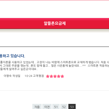
용하고 있습니다.
 폴더폰을 사용하고 있었는데... 고장이 나는 바람에 스마트폰으로 교체하게 됐습니다. 처음
 그대로 주문을 했는데.. 폰도 맘에 들고... 많은 사은품에 놀랐네요....^^ 스마트폰 적응하는
람들에게 알려주고 싶은곳이네요.. …
이명숙
작성일
10-24
고객평점
처음
이전
51
52
53