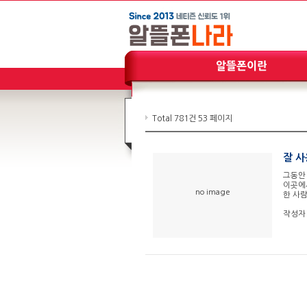
Total 781건
53 페이지
잘 사
그동안
이곳에서
no image
한 사
작성자