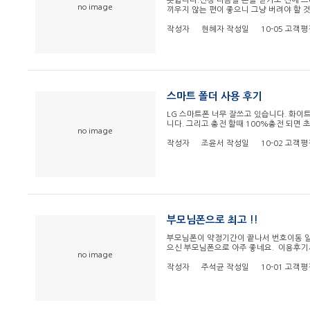
듯합니다.신청 다음달 폰을 받기도 전에 
no image
끼우지 않는 편이 좋으니 그냥 버려야 할 것
작성자
현혜자
작성일
10-05
고객평
스마트 폴더 사용 후기
LG 스마트폰 너무 잘쓰고 있습니다. 화이
니다. 그리고 충전 할때 100%충전 되면
no image
작성자
조윤서
작성일
10-02
고객평
부모님폰으로 최고 !!
​부모님폰이 약정기간이 끝나서 번호이동 알
으신 부모님폰으로 아주 좋네요. 이용후기사은
no image
작성자
주석균
작성일
10-01
고객평