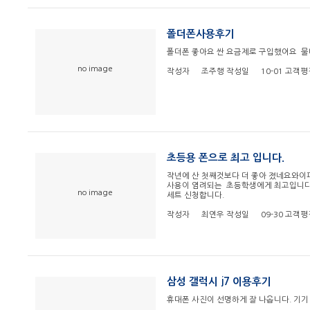
폴더폰사용후기
폴더폰 좋아요 싼 요금제로 구입했어요 
no image
작성자
조주행
작성일
10-01
고객평
초등용 폰으로 최고 입니다.
작년에 산 첫째것보다 더 좋아 졌네요와이
사용이 염려되는 초등학생에게 최고입니다
no image
세트 신청합니다.
작성자
최연우
작성일
09-30
고객평
삼성 갤럭시 j7 이용후기
휴대폰 사진이 선명하게 잘 나옵니다. 기기