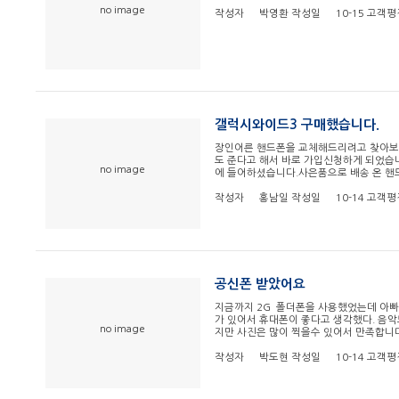
no image
작성자
박영환
작성일
10-15
고객평
갤럭시와이드3 구매했습니다.
장인어른 핸드폰을 교체해드리려고 찾아보던
도 준다고 해서 바로 가입신청하게 되었습
no image
에 들어하셨습니다.사은품으로 배송 온 핸
작성자
홍남일
작성일
10-14
고객평
공신폰 받았어요
지금까지 2G 폴더폰을 사용했었는데 아빠가
가 있어서 휴대폰이 좋다고 생각했다. 음악
no image
지만 사진은 많이 찍을수 있어서 만족합니다
작성자
박도현
작성일
10-14
고객평