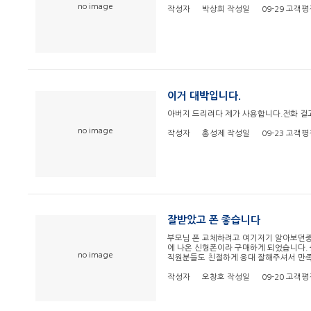
no image
작성자
박상희
작성일
09-29
고객평
이거 대박입니다.
아버지 드리려다 제가 사용합니다.전화 걸고
no image
작성자
홍성제
작성일
09-23
고객평
잘받았고 폰 좋습니다
부모님 폰 교체하려고 여기저기 알아보던
에 나온 신형폰이라 구매하게 되었습니다.
no image
직원분들도 친절하게 응대 잘해주셔서 만족
작성자
오창호
작성일
09-20
고객평