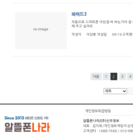
와이드3
처음으로 스마트폰 이란걸 써 보는거라 잘
해 주고 싶어요.
no image
작성자
이상훈
작성일
09-19
고객평
처음
1
2
3
4
개인정보취급방침
알뜰폰나라/(주)신우정보
대표 : 김지희/개인정보책임자:손영주(1
고객센터 : 1688-7468 / 010-99