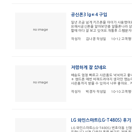
공신폰3 lgㅌ4 구입
일년 조금 넘게 키즈폰을 아이가 사용했어
요해서공신폰을 알아보던중 알뜰폰나라 상담
no image
할때 마다 잘 보고 있어요.개통후 스팸문자
작성자
김나경
작성일
10-12
고객평
저렴하게 잘 샀네요
배송도 엄청 빠르고 사은품도 넉넉하고 좋
ㅎ 핸드폰 매번 바꿔드려야지 생각만 했는
no image
사은품까지 받을 수 있어서 너무 좋아요..
작성자
박경자
작성일
10-10
고객평
LG 와인스마트(LG-T480S) 후기
LG 와인스마트(LG-T480S) 번호이동 