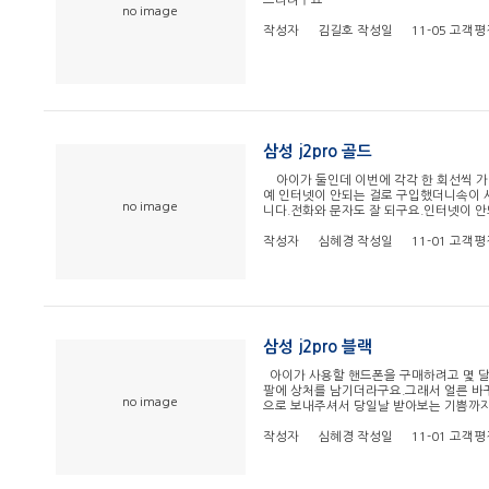
드리려구요
no image
작성자
김길호
작성일
11-05
고객평
삼성 j2pro 골드
아이가 둘인데 이번에 각각 한 회선씩 가입
예 인터넷이 안되는 걸로 구입했더니속이 
no image
니다.전화와 문자도 잘 되구요.인터넷이 
작성자
심혜경
작성일
11-01
고객평
삼성 j2pro 블랙
아이가 사용할 핸드폰을 구매하려고 몇 
팔에 상처를 남기더라구요.그래서 얼른 바
no image
으로 보내주셔서 당일날 받아보는 기쁨까지~
작성자
심혜경
작성일
11-01
고객평