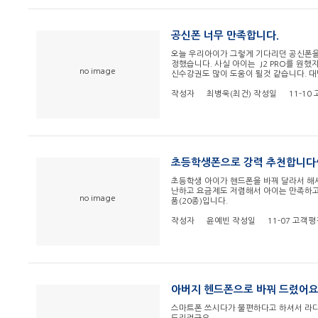
공신폰 너무 만족합니다.
오늘 우리아이가 그렇게 기다리던 공신폰을 
정했습니다. 사실 아이는 J2 PRO를 원
no image
신수강권도 많이 도움이 될것 같습니다. 
작성자
최병욱(최건)
작성일
11-10
초등학생폰으로 강력 추천합니다^
초등학생 아이가 핸드폰을 바꿔 달라서 해
난하고 요금제도 저렴해서 아이는 만족하고 
no image
품(20종)입니다.
작성자
윤예빈
작성일
11-07
고객평
아버지 헨드폰으로 바꿔 드렸어
스마트폰 쓰시다가 불편하다고 하셔서 라디