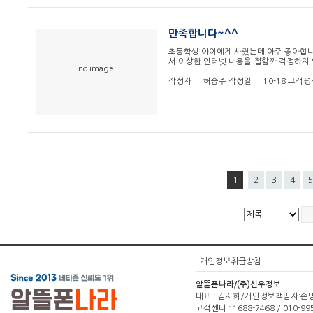
만족합니다~^^
초등학생 아이에게 사줬는데 아주 좋아합
서 이상한 인터넷 내용을 접할까 걱정하지
no image
작성자
허승주
작성일
10-18
고객평
1
2
3
4
5
개인정보취급방침
알뜰폰나라/(주)신우정보
대표 : 김지희/개인정보책임자:손영주(1
고객센터 : 1688-7468 / 010-99