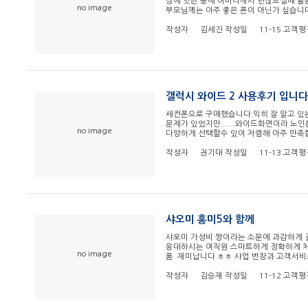
장에 잇는 중에 어머니께서 편찮으실때 활용
no image
부모님께는 아주 좋은 폰이 아닌가 싶습
작성자
김세진
작성일
11-15
고객평
갤럭시 와이드 2 사용후기 입니다
세컨폰으로 구매했습니다.익히 잘 알고 있
문제가 있었지만.......와이드화면이라 
no image
다양하게 선택할수 있어 저렴해 아주 만족
작성자
권기대
작성일
11-13
고객평
샤오미 홍미5와 함께
샤오미 가성비 짱이라는 소문에 과감하게 
응대하시는 여직원 스마트하게 정확하게 처
no image
품 재미납니다 ㅎㅎ 사업 번창과 고객서비
작성자
김승재
작성일
11-12
고객평