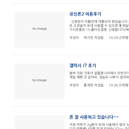
공신폰2 이용후기
신청한지 이틀만에 개통되어 받았습니다 오
요 고장없이 오래 사용할 수 있으면 좋겟
no image
기사은품은 15.물티슈캡형 신청합니다(배
작성자
박가언
작성일
10-29
고객평
갤럭시 J7 후기
벌써 저희 가족이 알뜰폰나라에서 이번까지 
제일 예쁜 것 같아요. 성능도 나쁘지 않아
no image
작성자
홍제연
작성일
10-26
고객평
폰 잘 사용하고 있습니다~~
저희 아부지 2g폰이 오래 사용해서 많이
다가 알뜰폰나라를 알게 되었습니다~~ 가입