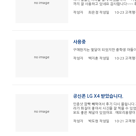
no image
까지 잘 사용하고 있네요 감사합니다~~~
작성자
최은정
작성일
10-23
고객평
사용중
구매한지는 몇달이 되었지만 중학생 아들
no image
작성자
백지훈
작성일
10-23
고객평
공신폰 LG X4 받았습니다.
인증샷 깜빡 빼먹어서 후기 다시 올립니다
라가 화질이 좋아서 사진을 잘 찍을 수 있
no image
오도 좋은 채널이 있었어요 . 메모리용량이
작성자
박도현
작성일
10-21
고객평