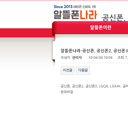
알뜰폰나라-공신폰, 공신폰2, 공신폰3,
작성자
관리자
18-04-04 19:04
조회
7
이전글
다음글
공신폰, 공신폰2, 공신폰3, LGQ6, LGX4+
븐모바일