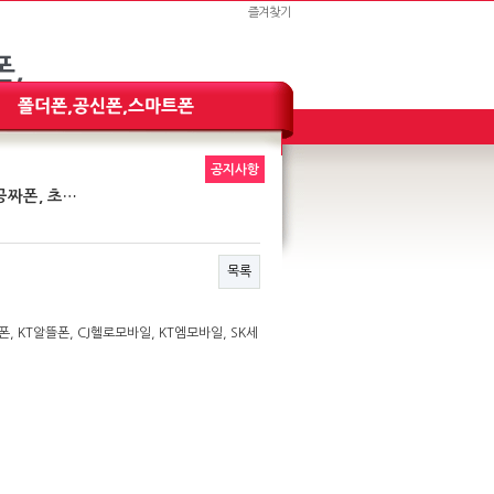
즐겨찾기
공지사항
공짜폰, 초…
목록
, KT알뜰폰, CJ헬로모바일, KT엠모바일, SK세