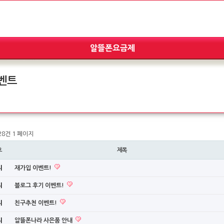
벤트
 28건
1 페이지
호
제목
지
재가입 이벤트!
지
블로그 후기 이벤트!
지
친구추천 이벤트!
지
알뜰폰나라 사은품 안내