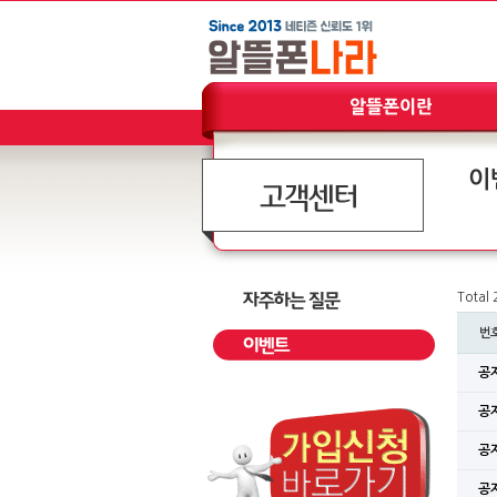
이
Total
번
공
공
공
공